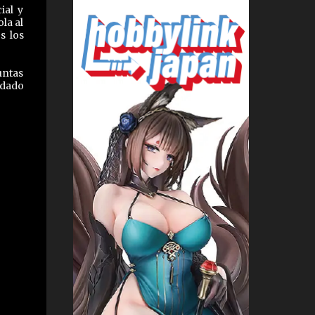
ial y
la al
s los
untas
ndado