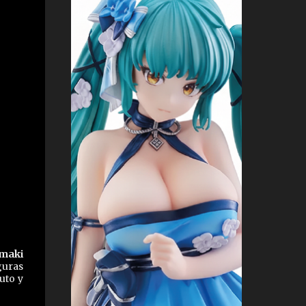
maki
guras
uto y