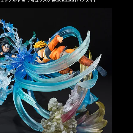
きナルト & うちはサスケ 絆Relation [バンダイ]