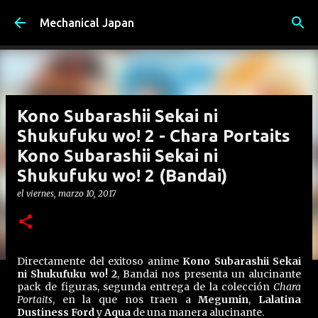
Ir al contenido principal
Mechanical Japan
Kono Subarashii Sekai ni
Shukufuku wo! 2 - Chara Portaits
Kono Subarashii Sekai ni
Shukufuku wo! 2 (Bandai)
el
viernes, marzo 10, 2017
Directamente del exitoso anime
Kono Subarashii Sekai
ni Shukufuku wo! 2
, Bandai nos presenta un alucinante
pack de figuras, segunda entrega de la colección
Chara
Portaits
, en la que nos traen a
Megumin
,
Lalatina
Dustiness Ford
y
Aqua
de una manera alucinante.