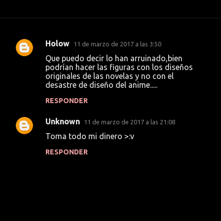
Holow
11 de marzo de 2017 a las 3:50
C
Que puedo decir lo han arruinado,bien
o
podrían hacer las figuras con los diseños
originales de las novelas y no con el
m
desastre de diseño del anime.....
e
RESPONDER
n
t
Unknown
11 de marzo de 2017 a las 21:08
a
Toma todo mi dinero >:v
r
RESPONDER
i
o
s