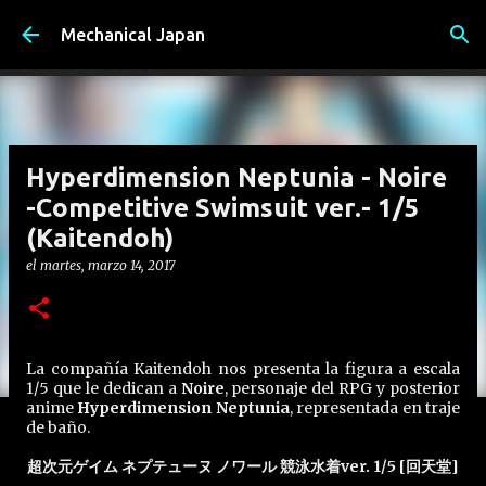
Ir al contenido principal
Mechanical Japan
Hyperdimension Neptunia - Noire
-Competitive Swimsuit ver.- 1/5
(Kaitendoh)
el
martes, marzo 14, 2017
La compañía Kaitendoh nos presenta la figura a escala
1/5 que le dedican a
Noire
, personaje del RPG y posterior
anime
Hyperdimension Neptunia
, representada en traje
de baño.
超次元ゲイム ネプテューヌ ノワール 競泳水着ver. 1/5 [回天堂]