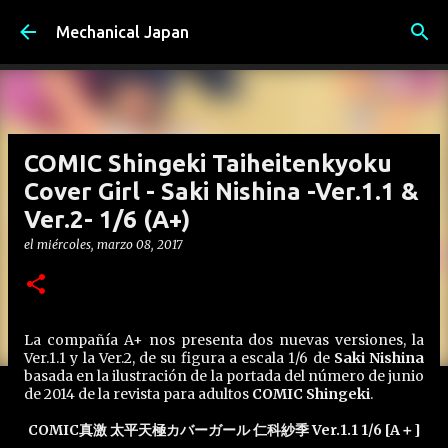
Ir al contenido principal
Mechanical Japan
COMIC Shingeki Taiheitenkyoku
Cover Girl - Saki Nishina -Ver.1.1 &
Ver.2- 1/6 (A+)
el
miércoles, marzo 08, 2017
La compañía A+ nos presenta dos nuevas versiones, la
Ver.1.1 y la Ver.2, de su figura a escala 1/6 de
Saki Nishina
basada en la ilustración de la portada del número de junio
de 2014 de la revista para adultos
COMIC Shingeki
.
COMIC真激 太平天極カバーガール 仁科紗季 Ver.1.1 1/6 [A＋]