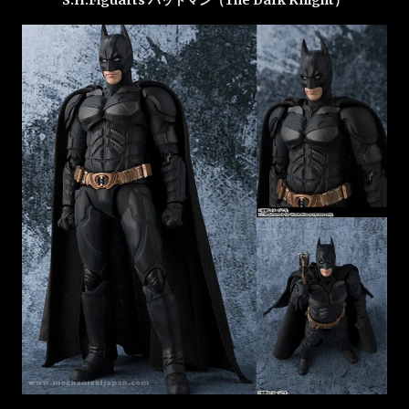
S.H.Figuarts バットマン（The Dark Knight）