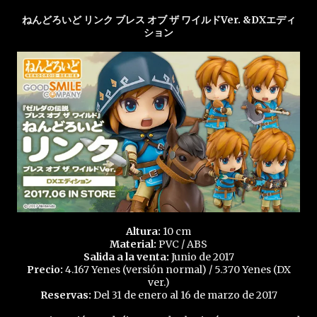
ねんどろいど リンク ブレス オブ ザ ワイルドVer. &DXエディ
ション
Altura:
10 cm
Material:
PVC / ABS
Salida a la venta:
Junio de 2017
Precio:
4.167 Yenes (versión normal) / 5.370 Yenes (DX
ver.)
Reservas:
Del 31 de enero al 16 de marzo de 2017