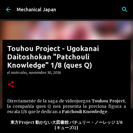
Ir al contenido principal
Mechanical Japan
Touhou Project - Ugokanai
Daitoshokan "Patchouli
Knowledge" 1/8 (ques Q)
el
miércoles, noviembre 30, 2016
Directamente de la saga de videojuegos
Touhou Project
,
la compañía ques Q nos presenta la preciosa figura a
escala 1/8 que le dedican a
Patchouli Knowledge
.
東方Project 動かない大図書館 パチュリー・ノーレッジ 1/8
[キューズQ]