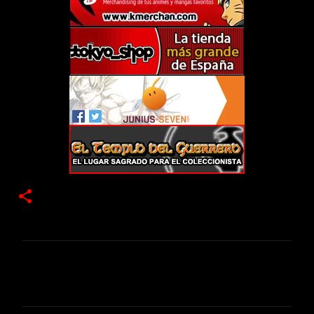
C
o
m