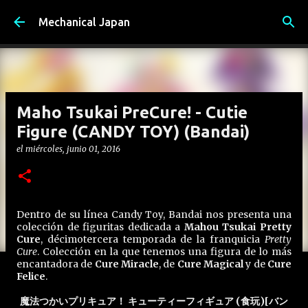
Ir al contenido principal
Mechanical Japan
Maho Tsukai PreCure! - Cutie
Figure (CANDY TOY) (Bandai)
el
miércoles, junio 01, 2016
Dentro de su línea Candy Toy, Bandai nos presenta una
colección de figuritas dedicada a
Mahou Tsukai Pretty
Cure
, décimotercera temporada de la franquicia
Pretty
Cure
. Colección en la que tenemos una figura de lo más
encantadora de
Cure Miracle
, de
Cure Magical
y de
Cure
Felice
.
魔法つかいプリキュア！ キューティーフィギュア (食玩)[バン