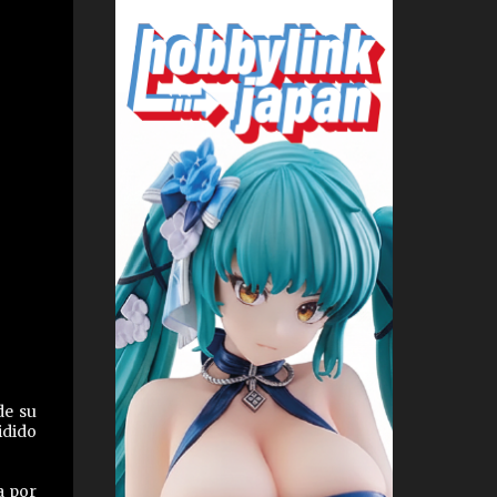
de su
idido
a por