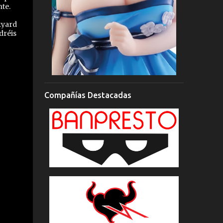
nte.
kyard
dréis
Compañías Destacadas