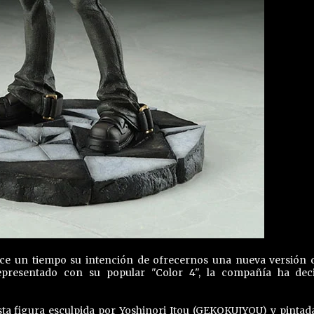
e un tiempo su intención de ofrecernos una nueva versión 
epresentado con su popular "Color 4", la compañía ha dec
ta figura esculpida por Yoshinori Itou (GEKOKUJYOU) y pintad