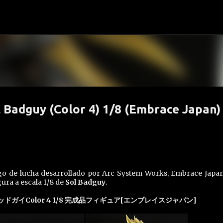
Ir al contenido principal
 Badguy (Color 4) 1/8 (Embrace Japan)
ego de lucha desarrollado por Arc System Works, Embrace Japa
gura a escala 1/8 de
Sol Badguy
.
ソル=バッドガイColor 4 1/8 完成品フィギュア[エンブレイスジャパン]