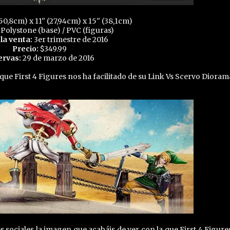
(50,8cm) x 11'' (27,94cm) x 15'' (38,1cm)
Polystone (base) / PVC (figuras)
 la venta:
3er trimestre de 2016
Precio:
$349.99
ervas:
29 de marzo de 2016
ue First 4 Figures nos ha facilitado de su Link Vs Scervo Dioram
sociales la imagen que acabáis de ver con la que First 4 Figure