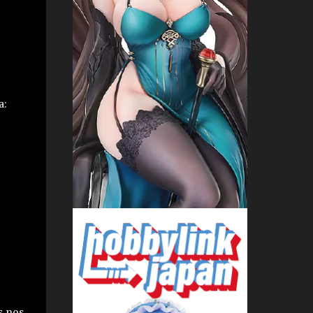
a:
s nos