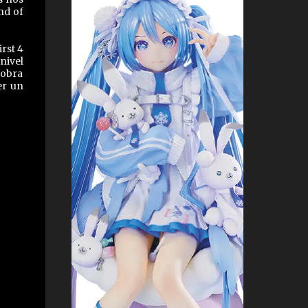
nd of
rst 4
nivel
 obra
er un