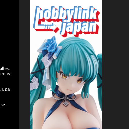
lles.
renas
. Una
ase