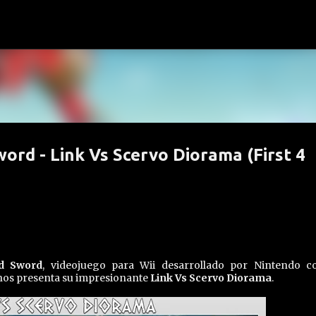
Ir al contenido principal
ord - Link Vs Scervo Diorama (First 4
d Sword
, videojuego para Wii desarrollado por Nintendo c
 nos presenta su impresionante
Link Vs Scervo Diorama
.