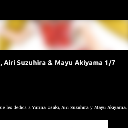
Ir al contenido principal
i, Airi Suzuhira & Mayu Akiyama 1/7
que les dedica a
Yurina Usaki
,
Airi Suzuhira
y
Mayu Akiyama
,