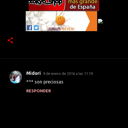
Midori
9 de enero de 2016 a las 11:19
C
*^* son preciosas
o
RESPONDER
m
e
n
t
a