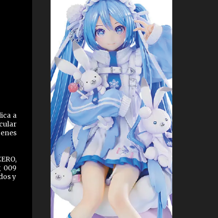
ica a
cular
genes
ZERO,
g 009
dos y