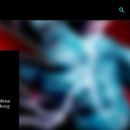
plena
yborg