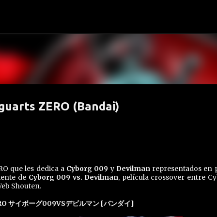
Ir al contenido principal
iguarts ZERO (Bandai)
RO que les dedica a
Cyborg 009
y
Devilman
representados en 
mente de
Cyborg 009 vs. Devilman
, película crossover entre C
Web Shouten.
O サイボーグ009VSデビルマン [バンダイ]