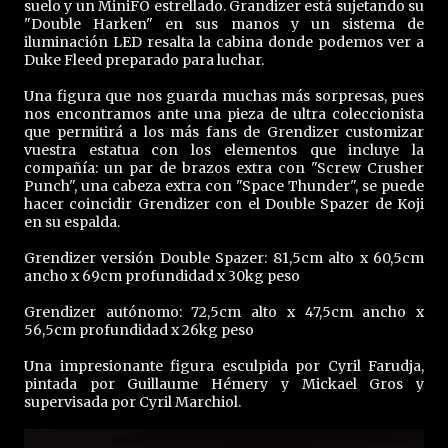
suelo y un MiniFO estrellado. Grandizer está sujetando su
"Double Harken" en sus manos y un sistema de
iluminación LED resalta la cabina donde podemos ver a
Duke Fleed preparado para luchar.
Una figura que nos guarda muchas más sorpresas, pues
nos encontramos ante una pieza de ultra coleccionista
que permitirá a los más fans de Grendizer customizar
vuestra estatua con los elementos que incluye la
compañía: un par de brazos extra con "Screw Crusher
Punch", una cabeza extra con "Space Thunder", se puede
hacer coincidir Grendizer con el Double Spazer de Koji
en su espalda.
Grendizer versión Double Spazer: 81,5cm alto x 60,5cm
ancho x 69cm profundidad x 30kg peso
Grendizer autónomo: 72,5cm alto x 47,5cm ancho x
56,5cm profundidad x 26kg peso
Una impresionante figura esculpida por Cyril Farudja,
pintada por Guillaume Hémery y Mickael Gros y
supervisada por Cyril Marchiol.