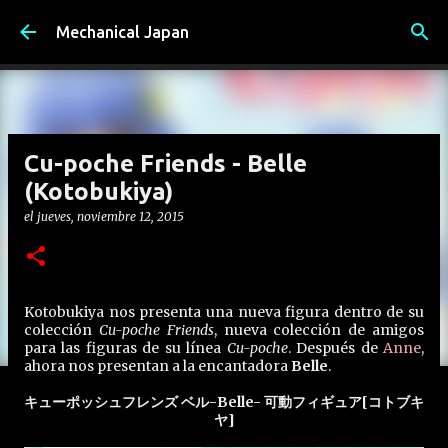
Ir al contenido principal
Mechanical Japan
Cu-poche Friends - Belle
(Kotobukiya)
el
jueves, noviembre 12, 2015
Kotobukiya nos presenta una nueva figura dentro de su
colección
Cu-poche Friends
, nueva colección de amigos
para las figuras de su línea
Cu-poche
. Después de
Anne
,
ahora nos presentan a la encantadora
Belle
.
キューポッシュフレンズ ベル-Belle- 可動フィギュア[コトブキ
ヤ]