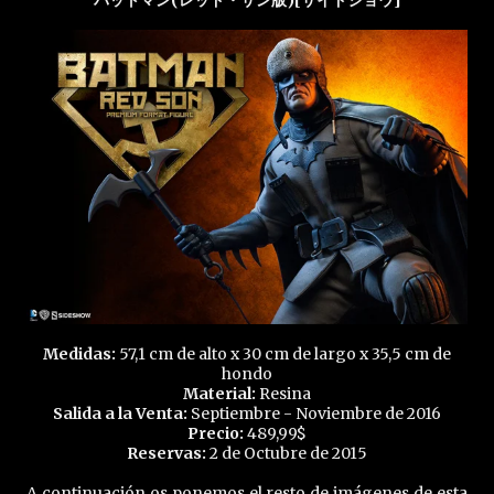
バットマン(レッド・サン版)[サイドショウ]
Medidas:
57,1 cm de alto x 30 cm de largo x 35,5 cm de
hondo
Material:
Resina
Salida a la Venta:
Septiembre - Noviembre de 2016
Precio:
489,99$
Reservas:
2 de Octubre de 2015
A continuación os ponemos el resto de imágenes de esta