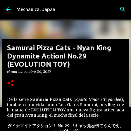
Ir al contenido principal
Mechanical Japan
Samurai Pizza Cats - Nyan King
Dynamite Action! No.29
(EVOLUTION TOY)
el
martes, octubre 06, 2015
De la serie
Samurai Pizza Cats
(
Kyatto Ninden Teyandee
),
también conocida como Los Gatos Samurai, nos llega de
la mano de EVOLUTION TOY una nueva figura articulada
del gran
Nyan King
, el mecha final de la serie.
ダイナマイトアクション！ No.29 『キャッ党忍伝てやんでえ』