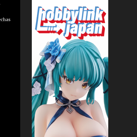
.
echas