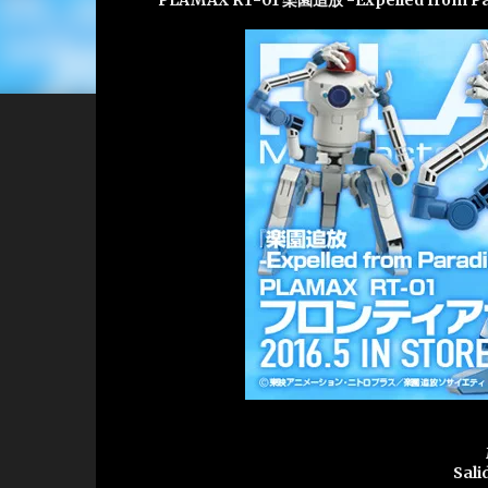
PLAMAX RT-01 楽園追放 -Expelled fr
Sali