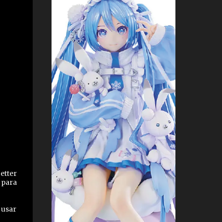
etter
 para
 usar