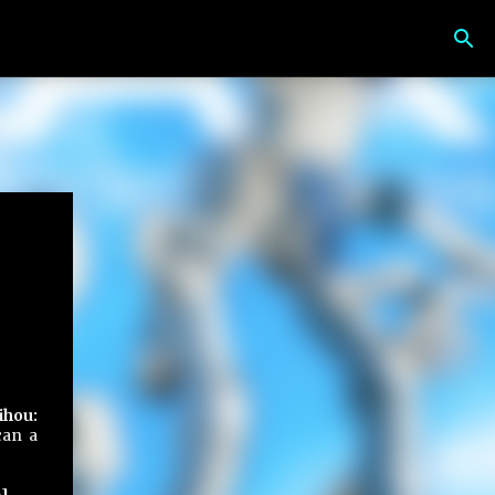
ihou:
can a