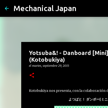
Mechanical Japan
Yotsuba&! - Danboard [Min
(Kotobukiya)
el
martes, septiembre 29, 2015
Kotobukiya nos presenta, con la colaboración
よつばと！ ダンボー[ミニ]K