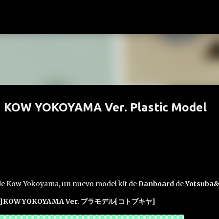
Ir al contenido principal
i] KOW YOKOYAMA Ver. Plastic Model
 de Kow Yokoyama, un nuevo model kit de
Danboard
de
Yotsuba&
OW YOKOYAMA Ver. プラモデル[コトブキヤ]