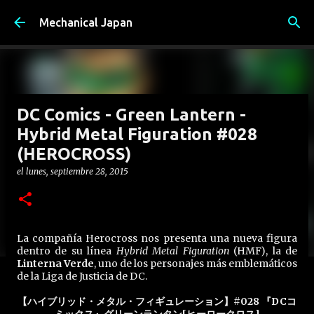
Ir al contenido principal
Mechanical Japan
DC Comics - Green Lantern -
Hybrid Metal Figuration #028
(HEROCROSS)
el
lunes, septiembre 28, 2015
La compañía Herocross nos presenta una nueva figura
dentro de su línea
Hybrid Metal Figuration
(HMF), la de
Linterna Verde
, uno de los personajes más emblemáticos
de la Liga de Justicia de DC.
【ハイブリッド・メタル・フィギュレーション】#028 『DCコ