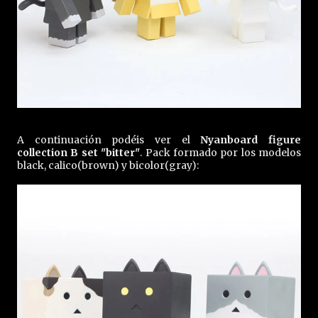
A continuación podéis ver el
Nyanboard figure
collection B set "bitter"
. Pack formado por los modelos
black, calico(brown) y bicolor(gray):