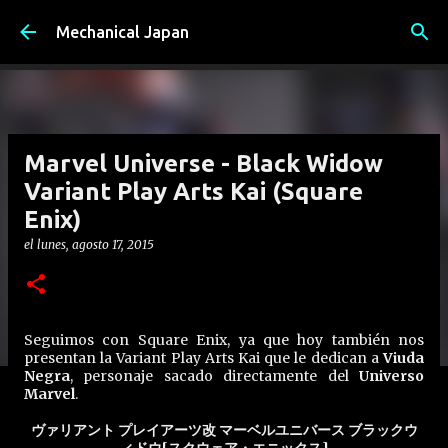
Ir al contenido principal
Mechanical Japan
Marvel Universe - Black Widow
Variant Play Arts Kai (Square
Enix)
el
lunes, agosto 17, 2015
Seguimos con Square Enix, ya que hoy también nos
presentan la Variant Play Arts Kai que le dedican a
Viuda
Negra
, personaje sacado directamente del
Universo
Marvel
.
ヴァリアント プレイアーツ改 マーベルユニバース ブラックウ