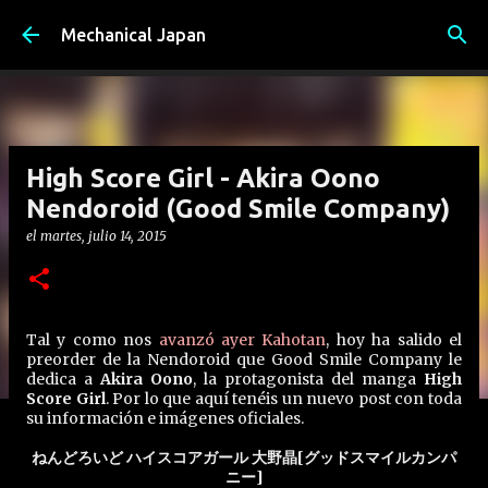
Ir al contenido principal
Mechanical Japan
High Score Girl - Akira Oono
Nendoroid (Good Smile Company)
el
martes, julio 14, 2015
Tal y como nos
avanzó ayer Kahotan
, hoy ha salido el
preorder de la Nendoroid que Good Smile Company le
dedica a
Akira Oono
, la protagonista del manga
High
Score Girl
. Por lo que aquí tenéis un nuevo post con toda
su información e imágenes oficiales.
ねんどろいど ハイスコアガール 大野晶[グッドスマイルカンパ
ニー]