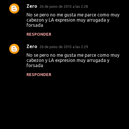
Zero
26 de junio de 2015 a las 2:28
C
No se pero no me gusta me parce como muy
o
cabezon y LA expresion muy arrugada y
forsada
m
e
RESPONDER
n
Zero
26 de junio de 2015 a las 2:29
t
No se pero no me gusta me parce como muy
a
cabezon y LA expresion muy arrugada y
forsada
r
i
RESPONDER
o
s