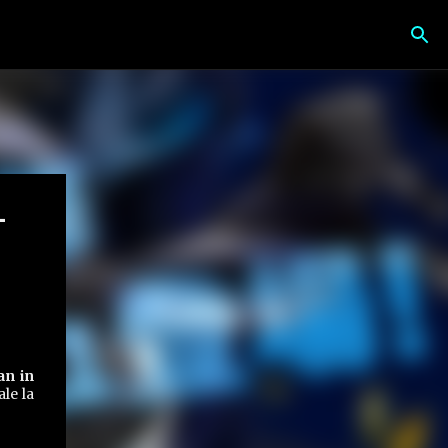
-
an in
le la