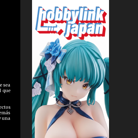
e sea
l que
ectos
demás
y una