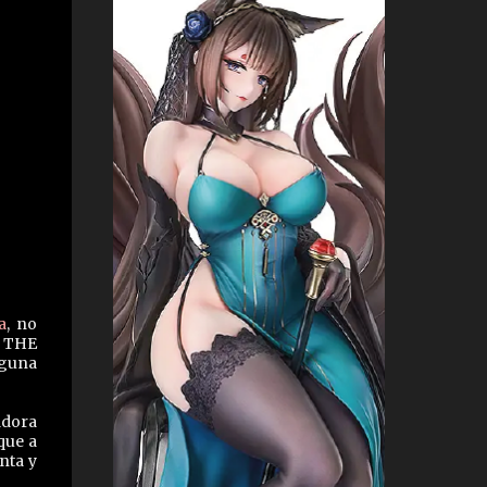
a
, no
e THE
nguna
adora
que a
nta y