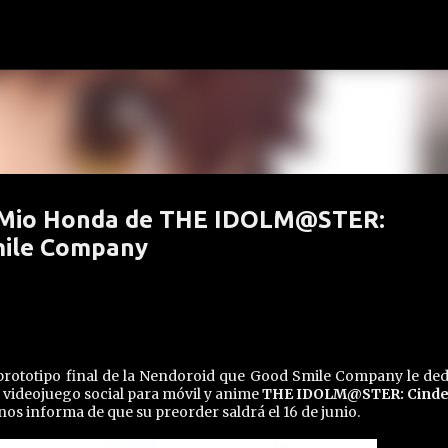
Ir al contenido principal
e Mio Honda de THE IDOLM@STER:
Smile Company
prototipo final de la Nendoroid que Good Smile Company le ded
 videojuego social para móvil y anime
THE IDOLM@STER: Cinder
nos informa de que su preorder saldrá el 16 de junio.