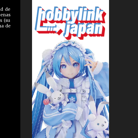
ad de
cenas
s (su
na de