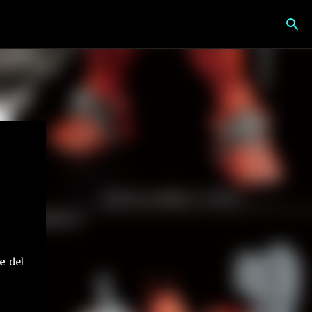
e
del