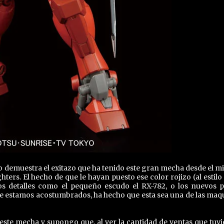
o demuestra el exitazo que ha tenido este gran mecha desde el m
ers. El hecho de que le hayan puesto ese color rojizo (al estilo
s detalles como el pequeño escudo el RX-782, o los nuevos p
e estamos acostumbrados, ha hecho que esta sea una de las maq
te mecha y supongo que, al ver la cantidad de ventas que tuvi