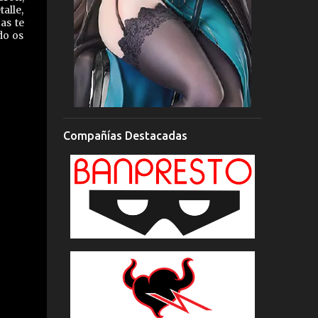
alle,
as te
do os
Compañías Destacadas