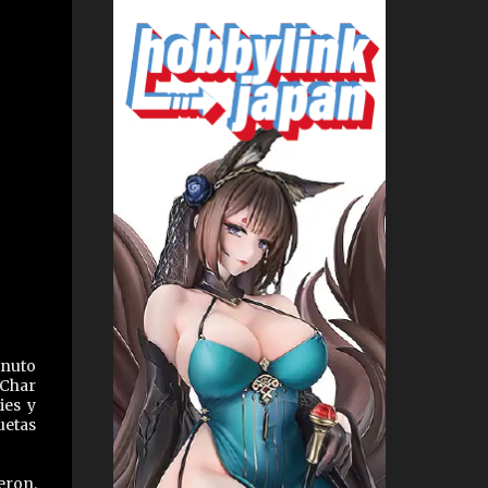
inuto
 Char
ies y
uetas
eron,