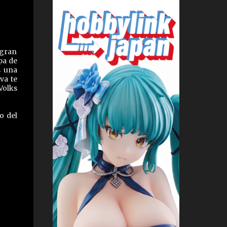
 gran
pa de
s una
va te
Volks
o del