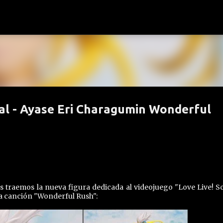
Ir al contenido principal
ival - Ayase Eri Charagumin Wonderful
 traemos la nueva figura dedicada al videojuego "Love Live! S
 la canción "Wonderful Rush":