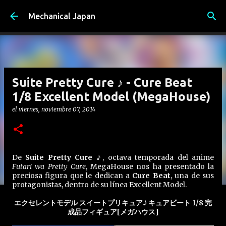
Ir al contenido principal
Mechanical Japan
Suite Pretty Cure ♪ - Cure Beat
1/8 Excellent Model (MegaHouse)
el
viernes, noviembre 07, 2014
De
Suite Pretty Cure ♪
, octava temporada del anime
Futari wa Pretty Cure
, MegaHouse nos ha presentado la
preciosa figura que le dedican a
Cure Beat
, una de sus
protagonistas, dentro de su línea Excellent Model.
エクセレントモデル スイートプリキュア♪ キュアビート 1/8 完
成品フィギュア[メガハウス]