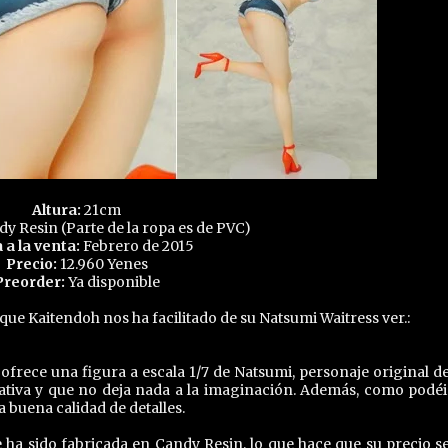
Altura:
21cm
y Resin (Parte de la ropa es de PVC)
 a la venta:
Febrero de 2015
Precio:
12.960 Yenes
Preorder:
Ya disponible
ue Kaitendoh nos ha facilitado de su Natsumi Waitress ver.:
ofrece una figura a escala 1/7 de Natsumi, personaje original de
ativa y que no deja nada a la imaginación. Además, como podéi
 buena calidad de detalles.
e ha sido fabricada en Candy Resin, lo que hace que su precio s