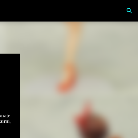
onaje
sumi
,