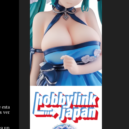
 esta
s ver
ea un