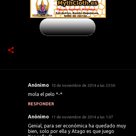
Anónimo
10 de noviembre de 2014 a las 23:50
C
mola el pelo *-*
o
RESPONDER
m
e
Anónimo
11 de noviembre de 2014 a las 1:07
n
Genial, para ser económica ha quedado muy
t
bien, solo por ella y Atago es que juego