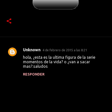
Unknown
4 de febrero de 2015 a las 8:21
C
hola, ¿esta es la ultima figura de la serie
o
momentos de la vida? o ¿van a sacar
mas?.saludos
m
e
RESPONDER
n
t
a
r
i