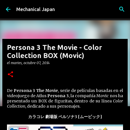
Ir al contenido principal
Mechanical Japan
Persona 3 The Movie - Color
Collection BOX (Movic)
el
martes, octubre 07, 2014
De
Persona 3 The Movie
, serie de películas basadas en el
videojuego de Atlus
Persona 3
, la compañía Movic nos ha
presentado un BOX de figuritas, dentro de su línea
Color
Collection
, dedicado a sus personajes.
カラコレ 劇場版 ペルソナ3 [ムービック]