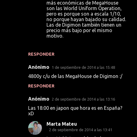
más económicas de MegaHouse
t
son las World Uniform Operation,
a
pero es porque son a escala 1/10,
no porque hayan bajado su calidad.
r
Las de Digimon también tienen un
i
precio más bajo por el mismo
motivo.
o
s
RESPONDER
Anónimo
1 de septiembre de 2014 a las 15:48
4800y c/u de las MegaHouse de Digimon :/
RESPONDER
Anónimo
2 de septiembre de 2014 a las 13:16
Las 18:00 en japon que hora es en España?
xD
Marta Mateu
2 de septiembre de 2014 a las 13:41