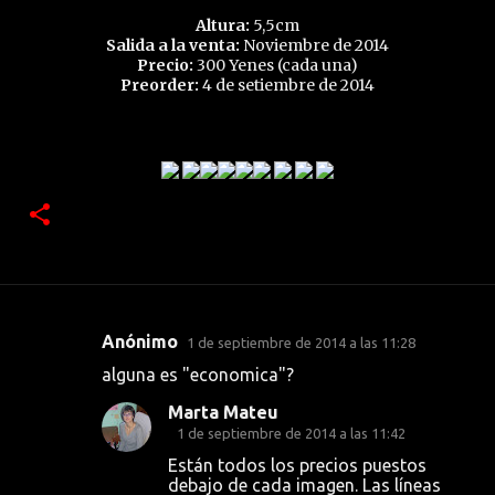
Altura:
5,5cm
Salida a la venta:
Noviembre de 2014
Precio:
300 Yenes (cada una)
Preorder:
4 de setiembre de 2014
Anónimo
1 de septiembre de 2014 a las 11:28
C
alguna es "economica"?
o
Marta Mateu
m
1 de septiembre de 2014 a las 11:42
e
Están todos los precios puestos
n
debajo de cada imagen. Las líneas