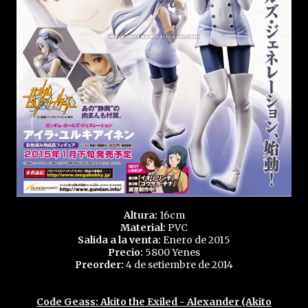
Altura:
16cm
Material:
PVC
Salida a la venta:
Enero de 2015
Precio:
5800 Yenes
Preorder:
4 de setiembre de 2014
Code Geass: Akito the Exiled - Alexander (Akito