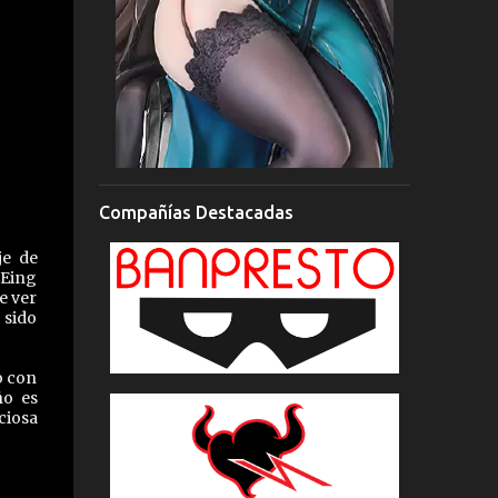
Compañías Destacadas
je de
EEing
e ver
 sido
o con
ño es
ciosa