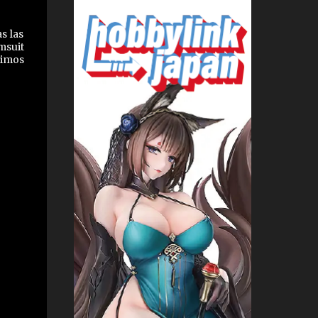
s las
msuit
dimos