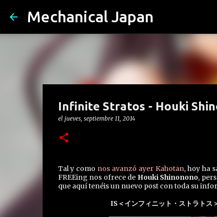
Mechanical Japan
Infinite Stratos - Houki Shi
el
jueves, septiembre 11, 2014
Tal y como
nos avanzó ayer Kahotan
, hoy ha 
FREEing nos ofrece de
Houki Shinonono
, per
que aquí tenéis un nuevo post con toda su info
IS＜インフィニット・ストラトス＞ 