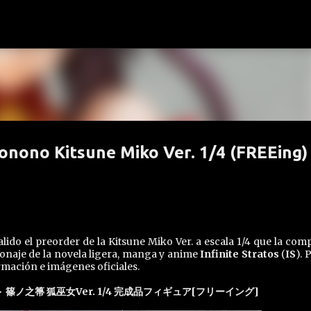
Ir al contenido principal
nonono Kitsune Miko Ver. 1/4 (FREEing)
salido el preorder de la Kitsune Miko Ver. a escala 1/4 que la com
sonaje de la novela ligera, manga y anime
Infinite Stratos
(
IS
). 
rmación e imágenes oficiales.
篠ノ之箒 狐巫女Ver. 1/4 完成品フィギュア[フリーイング]