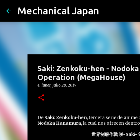
Mechanical Japan
Saki: Zenkoku-hen - Nodok
Operation (MegaHouse)
el
lunes, julio 28, 2014
De
Saki: Zenkoku-hen
, tercera serie de anime
Nodoka Hanamura
, la cual nos ofrecen dentr
世界制服作戦 咲-Saki-