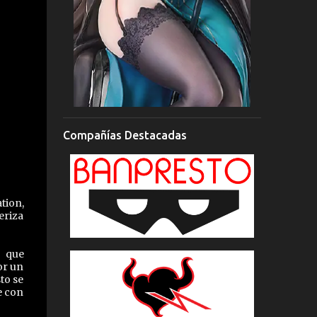
Compañías Destacadas
tion,
eriza
l que
or un
to se
e con