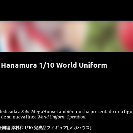
Ir al contenido principal
a Hanamura 1/10 World Uniform
 dedicada a
Saki
, MegaHouse también nos ha presentado una figu
o de su nueva línea
World Uniform Operation
.
全国編 原村和 1/10 完成品フィギュア[メガハウス]