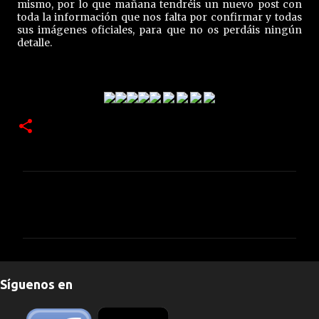
mismo, por lo que mañana tendréis un nuevo post con
toda la información que nos falta por confirmar y todas
sus imágenes oficiales, para que no os perdáis ningún
detalle.
C
o
m
e
n
Síguenos en
t
a