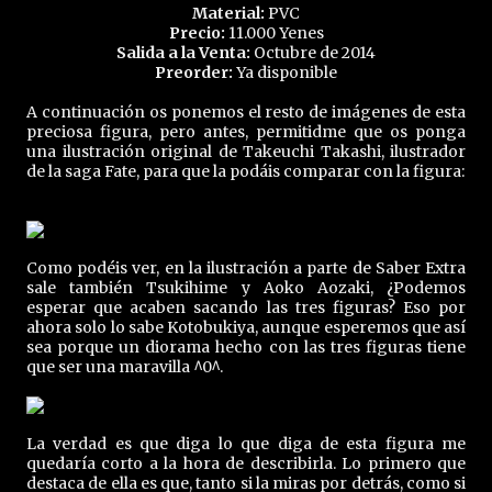
Material:
PVC
Precio:
11.000 Yenes
Salida a la Venta:
Octubre de 2014
Preorder:
Ya disponible
A continuación os ponemos el resto de imágenes de esta
preciosa figura, pero antes, permitidme que os ponga
una ilustración original de Takeuchi Takashi, ilustrador
de la saga Fate, para que la podáis comparar con la figura:
Como podéis ver, en la ilustración a parte de Saber Extra
sale también Tsukihime y Aoko Aozaki, ¿Podemos
esperar que acaben sacando las tres figuras? Eso por
ahora solo lo sabe Kotobukiya, aunque esperemos que así
sea porque un diorama hecho con las tres figuras tiene
que ser una maravilla ^0^.
La verdad es que diga lo que diga de esta figura me
quedaría corto a la hora de describirla. Lo primero que
destaca de ella es que, tanto si la miras por detrás, como si