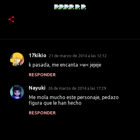
17kikio
21 de marzo de 2014 a las 12:12
C
k pasada, me encanta >w< jejeje
o
RESPONDER
m
e
Nayuki
26 de marzo de 2014 a las 17:29
n
Me mola mucho este personaje, pedazo
t
figura que le han hecho
a
RESPONDER
r
i
o