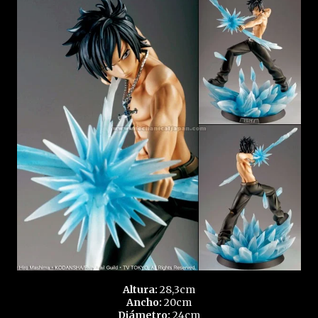
Altura:
28,3cm
Ancho:
20cm
Diámetro:
24cm