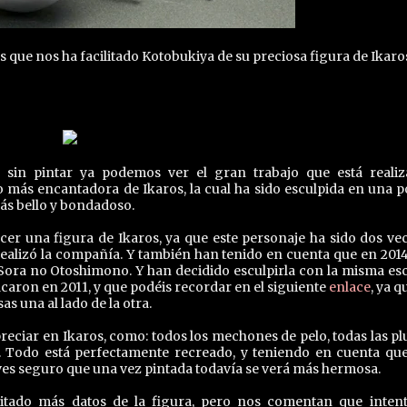
 que nos ha facilitado Kotobukiya de su preciosa figura de Ikaro
 sin pintar ya podemos ver el gran trabajo que está reali
o más encantadora de Ikaros, la cual ha sido esculpida en una p
ás bello y bondadoso.
r una figura de Ikaros, ya que este personaje ha sido dos vec
alizó la compañía. Y también han tenido en cuenta que en 2014
 Sora no Otoshimono. Y han decidido esculpirla con la misma esc
caron en 2011, y que podéis recordar en el siguiente
enlace
, ya q
s una al lado de la otra.
preciar en Ikaros, como: todos los mechones de pelo, todas las p
s,... Todo está perfectamente recreado, y teniendo en cuenta qu
ves seguro que una vez pintada todavía se verá más hermosa.
itado más datos de la figura, pero nos comentan que inten