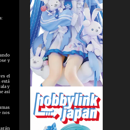
s:
zando
ose y
es el
 está
ala y
ue así
lumas
e nos
tarán