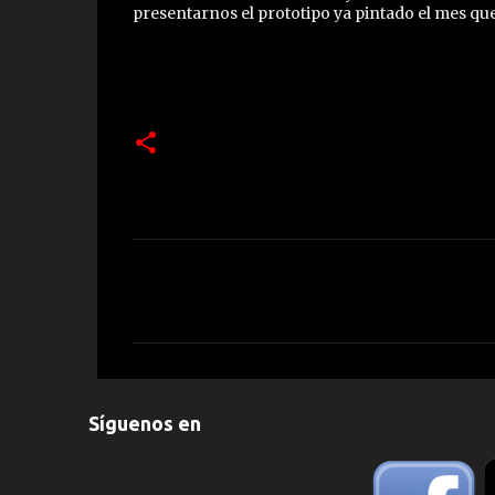
presentarnos el prototipo ya pintado el mes q
C
o
m
e
n
Síguenos en
t
a
r