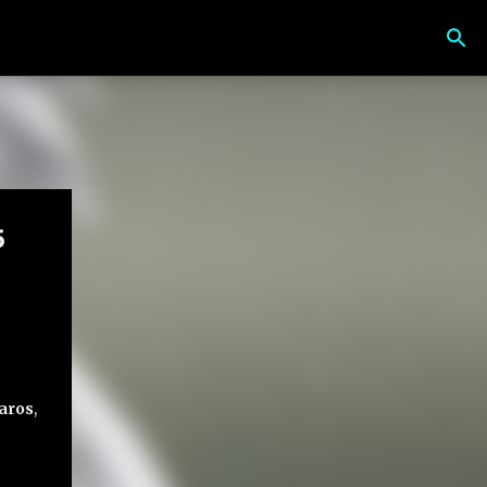
6
aros
,