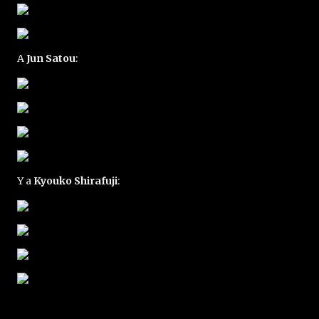
A
Jun Satou
:
Y a
Kyouko Shirafuji
: