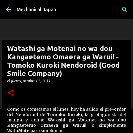
Ir al contenido principal
Mechanical Japan
Watashi ga Motenai no wa dou
Kangaetemo Omaera ga Warui! -
Tomoko Kuroki Nendoroid (Good
Smile Company)
el
jueves, octubre 03, 2013
Como os cometamos el lunes, hoy ha salido el pre-order
del Nendoroid de
Tomoko Kuroki
, la protagonista del
manga y anime
Watashi ga Motenai no wa dou
Kangaetemo Omaera ga Warui!
, o simplemente
WataMote
para simplificar.