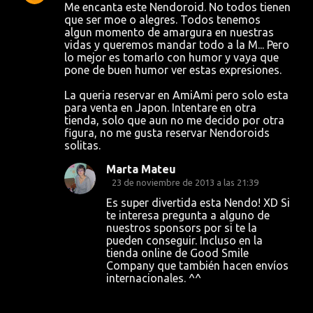
n
Me encanta este Nendoroid. No todos tienen
t
que ser moe o alegres. Todos tenemos
algun momento de amargura en nuestras
a
vidas y queremos mandar todo a la M... Pero
lo mejor es tomarlo con humor y vaya que
r
pone de buen humor ver estas expresiones.
i
La queria reservar en AmiAmi pero solo esta
o
para venta en Japon. Intentare en otra
s
tienda, solo que aun no me decido por otra
figura, no me gusta reservar Nendoroids
solitas.
Marta Mateu
23 de noviembre de 2013 a las 21:39
Es super divertida esta Nendo! XD Si
te interesa pregunta a alguno de
nuestros sponsors por si te la
pueden conseguir. Incluso en la
tienda online de Good Smile
Company que también hacen envíos
internacionales. ^^