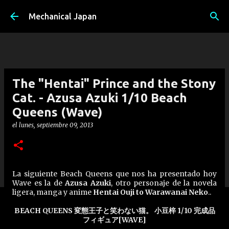
Ir al contenido principal
Mechanical Japan
The "Hentai" Prince and the Stony
Cat. - Azusa Azuki 1/10 Beach
Queens (Wave)
el
lunes, septiembre 09, 2013
La siguiente Beach Queens que nos ha presentado hoy
Wave es la de
Azusa Azuki
, otro personaje de la novela
ligera, manga y anime
Hentai Ouji to Warawanai Neko
..
BEACH QUEENS 変態王子と笑わない猫。 小豆梓 1/10 完成品
フィギュア[WAVE]