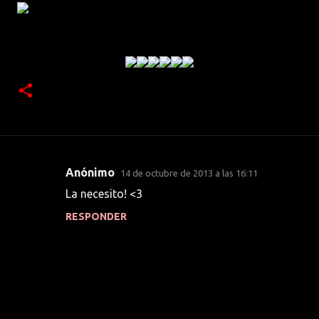
Anónimo
14 de octubre de 2013 a las 16:11
C
La necesito! <3
o
RESPONDER
m
e
n
t
a