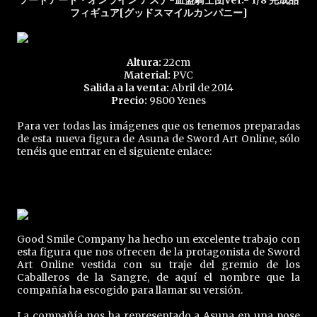
ソードアート・オンライン アスナ-血盟騎士団Ver.- 1/8 完成品
フィギュア[グッドスマイルカンパニー]
Altura:
22cm
Material:
PVC
Salida a la venta:
Abril de 2014
Precio:
9800 Yenes
Para ver todas las imágenes que os tenemos preparadas
de esta nueva figura de Asuna de Sword Art Online, sólo
tenéis que entrar en el siguiente enlace:
Good Smile Company ha hecho un excelente trabajo con
esta figura que nos ofrecen de la protagonista de Sword
Art Online vestida con su traje del gremio de los
Caballeros de la Sangre, de aquí el nombre que la
compañía ha escogido para llamar su versión.
La compañía nos ha representado a Asuna en una pose