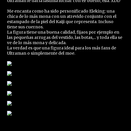
Ultraman le daría lástima luchar con él! bueno, ella. XDD
Me encanta como ha sido personificado Eleking: una
chica de lo más mona con un atrevido conjunto con el
estampado de la piel del Kaiji que representa. Incluso
tiene sus cuernos.
La figura tiene una buena calidad, fijaos por ejemplo en
las pequeñas arrugas del vestido, las botas,... y toda ella se
ve de lo más mona y delicada.
La verdad es que una figura ideal para los más fans de
Ultraman o simplemente del moe.