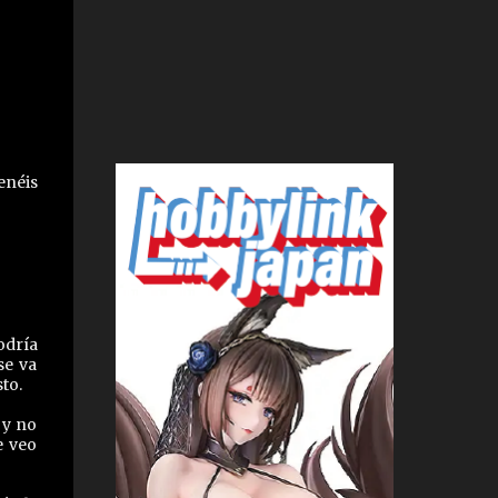
enéis
odría
se va
to.
 y no
e veo