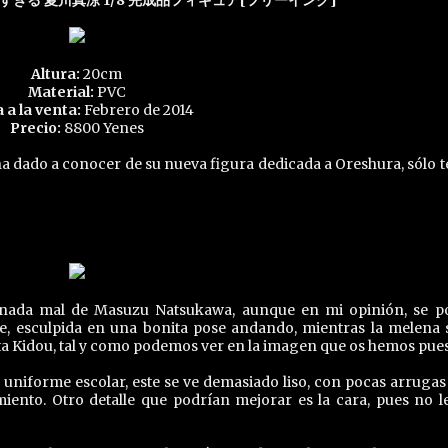
ぎる 夏川真涼 1/8 完成品フィギュア[フリーイング]
Altura:
20cm
Material:
PVC
 a la venta:
Febrero de 2014
Precio:
8800 Yenes
a dado a conocer de su nueva figura dedicada a Oreshura, sólo t
 nada mal de Masuzu Natsukawa, aunque en mi opinión, se p
e, esculpida en una bonita pose andando, mientras la melena 
 Eita Kidou, tal y como podemos ver en la imagen que os hemos pues
uniforme escolar, este se ve demasiado liso, con pocas arrugas
ento. Otro detalle que podrían mejorar es la cara, pues no l