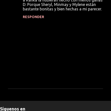
a Ranka la hubieran hecho con menos ganas
e
D: Porque Sheryl, Minmay y Mylene están
bastante bonitas y bien hechas a mi parecer.
n
t
RESPONDER
a
r
i
o
s
P
u
b
Síguenos en
l