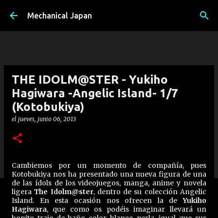
Ir al contenido principal
Mechanical Japan
THE IDOLM@STER - Yukiho
Hagiwara -Angelic Island- 1/7
(Kotobukiya)
el
jueves, junio 06, 2013
Cambiemos por un momento de compañía, pues
Kotobukiya nos ha presentado una nueva figura de una
de las ídols de los videojuegos, manga, anime y novela
ligera
The Idolm@ster
, dentro de su colección Angelic
Island. En esta ocasión nos ofrecen la de
Yukiho
Hagiwara
, que como os podéis imaginar llevará un