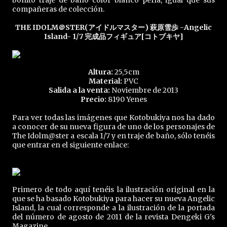
bonito traje de baño color blanco perla, igual que sus
compañeras de colección.
THE IDOLM＠STER(アイドルマスター) 萩原雪歩 -Angelic
Island- 1/7 完成品フィギュア[コトブキヤ]
Altura:
25,5cm
Material:
PVC
Salida a la venta:
Noviembre de 2013
Precio:
8190 Yenes
Para ver todas las imágenes que Kotobukiya nos ha dado
a conocer de su nueva figura de uno de los personajes de
The Idolm@ster a escala 1/7 y en traje de baño, sólo tenéis
que entrar en el siguiente enlace:
Primero de todo aquí tenéis la ilustración original en la
que se ha basado Kotobukiya para hacer su nueva Angelic
Island, la cual corresponde a la ilustración de la portada
del número de agosto de 2011 de la revista Dengeki G's
Magazine.