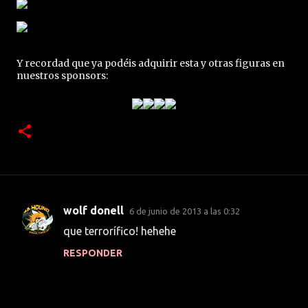
Y recordad que ya podéis adquirir esta y otras figuras en
nuestros sponsors:
wolf donell
6 de junio de 2013 a las 0:32
C
que terrorífico! hehehe
o
RESPONDER
m
e
n