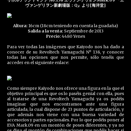
リボルテックヤマグチ No.138 エヴァンゲリオンMark.09 『ヱ
ヴァンゲリヲン新劇場版：Q』より[海洋堂]
Altura:
16cm (18cm teniendo en cuenta la guadaña)
Salida a la venta:
Septiembre de 2013
Precio:
4480 Yenes
Para ver todas las imágenes que Kaiyodo nos ha dado a
conocer de su Revoltech Yamaguchi Nº 138, y conocer
todas las opciones que nos permite, sólo tenéis que
acceder en el siguiente enlace:
Como siempre Kaiyodo nos ofrece una figura en la que el
objetivo principal es que os lo paséis genial con ella, pues
al tratarse de una Revoltech Yamaguchi ya os podéis
imaginar que nos encontramos ante una figura
articulada, la cual dispone de 23 puntos de articulación, y
que además nos viene con una buena variedad de
accesorios y partes opcionales. Por lo que podéis poner al
EVA Mark.09 en un montón de poses diferentes, y ya no
os digo el montón de combinaciones que podéis hacer si